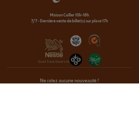
Maison Cailler 10h-18h
7/7 - Dernière vente de billet(s) sur place 17h
Ne ratez aucune nouveauté !
Suivez-nous pour être au courant des dernières nouvelles
savoureuses sur nos produits et la Maison Cailler.
Maison Cailler