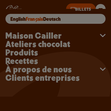
Aller au contenu principal
Chocolats Cailler: Nos 
BILLETS
English
Français
Deutsch
OURD’HUI DE 10H À 18H · DERNIÈRES VENTES À 17H
Main navigation
Maison Cailler
Ateliers chocolat
Nos
Produits
Produits
Recettes
À propos de nous
Clients entreprises
ACHETER EN LIGNE