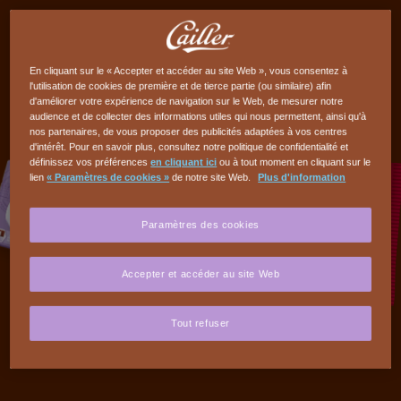
En cliquant sur le « Accepter et accéder au site Web », vous consentez à
l'utilisation de cookies de première et de tierce partie (ou similaire) afin
d'améliorer votre expérience de navigation sur le Web, de mesurer notre
audience et de collecter des informations utiles qui nous permettent, ainsi qu'à
nos partenaires, de vous proposer des publicités adaptées à vos centres
d'intérêt. Pour en savoir plus, consultez notre politique de confidentialité et
définissez vos préférences
en cliquant ici
ou à tout moment en cliquant sur le
lien
« Paramètres de cookies »
de notre site Web.
Plus d'information
Paramètres des cookies
Accepter et accéder au site Web
Tout refuser