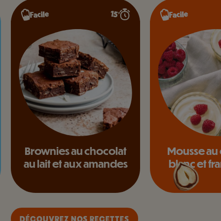
15’
Facile
Facile
Brownies au chocolat
Mousse au 
au lait et aux amandes
blanc et f
DÉCOUVREZ NOS RECETTES