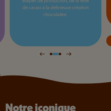
étapes de production, de la fève
de cacao à la délicieuse création
chocolatée.
Notre iconique