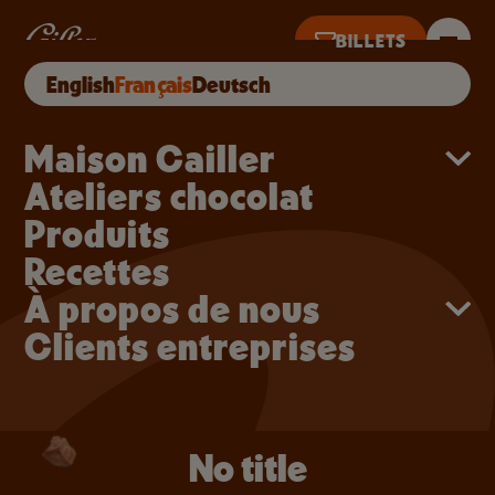
Aller au contenu principal
No title
BILLETS
No title
ACHETER EN LIGNE
English
Français
Deutsch
 10H À 18H · DERNIÈRES VENTES À 17H
Main navigation
Maison Cailler
Ateliers chocolat
Produits
Recettes
À propos de nous
Clients entreprises
No title