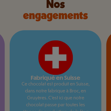
Nos
engagements
Fabriqué en Suisse
Ce chocolat est produit en Suisse,
dans notre fabrique à Broc, en
Gruyères. C’est ici que notre
chocolat passe par toutes les