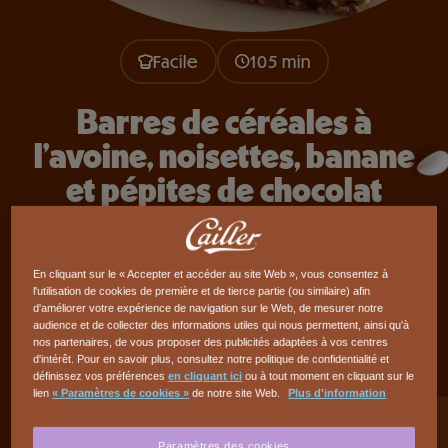
Facile
105 min
Barres de céréales à
l'avoine, noisettes, banane
et pépites de chocolat
FACILE
- DE 15 MIN
AU QUOTIDIEN
En cliquant sur le « Accepter et accéder au site Web », vous consentez à
l'utilisation de cookies de première et de tierce partie (ou similaire) afin
AUTOMNE/HIVER
PRINTEMPS/ÉTÉ
d'améliorer votre expérience de navigation sur le Web, de mesurer notre
audience et de collecter des informations utiles qui nous permettent, ainsi qu'à
nos partenaires, de vous proposer des publicités adaptées à vos centres
PÉPITES DE CHOCOLAT NOIR
VÉGÉTARIEN
d'intérêt. Pour en savoir plus, consultez notre politique de confidentialité et
définissez vos préférences
en cliquant ici
ou à tout moment en cliquant sur le
SANS LACTOSE
SANS CUISSON
lien
« Paramètres de cookies »
de notre site Web.
Plus d'information
Paramètres des cookies