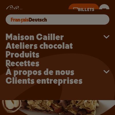
Aller au contenu principal
Barres de céréales à l'a
BILLETS
Français
Deutsch
’HUI DE 10H À 18H · DERNIÈRES VENTES À 17H
Main navigation
Maison Cailler
Ateliers chocolat
Produits
Recettes
À propos de nous
Clients entreprises