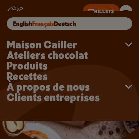
Aller au contenu principal
Petits pains aux pépite
BILLETS
English
Français
Deutsch
’HUI DE 10H À 18H · DERNIÈRES VENTES À 17H
Main navigation
Maison Cailler
Ateliers chocolat
Produits
Recettes
À propos de nous
Clients entreprises