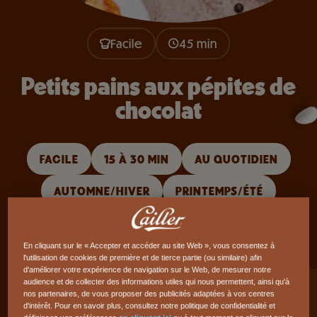
Facile
45 min
Petits pains aux pépites de
chocolat
FACILE
15 À 30 MIN
AU QUOTIDIEN
AUTOMNE/HIVER
PRINTEMPS/ÉTÉ
PÉPITES DE CHOCOLAT NOIR
En cliquant sur le « Accepter et accéder au site Web », vous consentez à
SANS FRUITS À COQUE
VÉGÉTARIEN
l'utilisation de cookies de première et de tierce partie (ou similaire) afin
d'améliorer votre expérience de navigation sur le Web, de mesurer notre
audience et de collecter des informations utiles qui nous permettent, ainsi qu'à
AU FOUR
nos partenaires, de vous proposer des publicités adaptées à vos centres
d'intérêt. Pour en savoir plus, consultez notre politique de confidentialité et