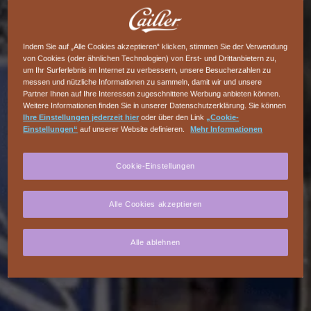
Indem Sie auf „Alle Cookies akzeptieren“ klicken, stimmen Sie der Verwendung
von Cookies (oder ähnlichen Technologien) von Erst- und Drittanbietern zu,
um Ihr Surferlebnis im Internet zu verbessern, unsere Besucherzahlen zu
messen und nützliche Informationen zu sammeln, damit wir und unsere
Partner Ihnen auf Ihre Interessen zugeschnittene Werbung anbieten können.
Weitere Informationen finden Sie in unserer Datenschutzerklärung. Sie können
Ihre Einstellungen jederzeit hier
oder über den Link
„Cookie-
Einstellungen“
auf unserer Website definieren.
Mehr Informationen
Cookie-Einstellungen
Alle Cookies akzeptieren
Alle ablehnen