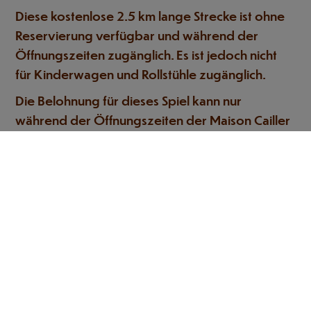
Diese kostenlose 2.5 km lange Strecke ist ohne
Reservierung verfügbar und während der
Öffnungszeiten zugänglich. Es ist jedoch nicht
für Kinderwagen und Rollstühle zugänglich.
Die Belohnung für dieses Spiel kann nur
während der Öffnungszeiten der Maison Cailler
abgeholt werden.
Zögern Sie nicht, uns für weitere Informationen
zu kontaktieren