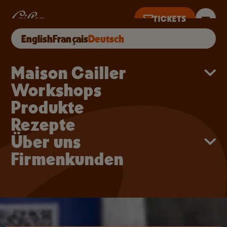
Direkt zum Inhalt
SCHOKOLADENSPIEL
TICKETS
English
Français
Deutsch
NET 10–18 UHR · LETZTER TICKETVERKAUF 17 UHR
Main navigation
Maison Cailler
Workshops
Produkte
Rezepte
Über uns
Firmenkunden