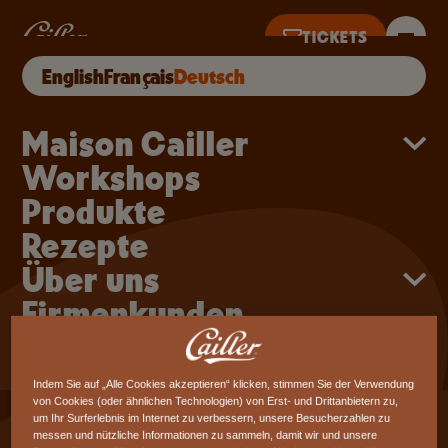
Direkt zum Inhalt
HÄUFIG GESTELLTE 
TICKETS
English
Français
Deutsch
TE GEÖFFNET 10–18 UHR · LETZTER TICKETVERKAUF 17 UHR
Main navigation
Maison Cailler
Häufig gestellte
Workshops
Fragen
Produkte
Rezepte
Über uns
Haben Sie Fragen zur Maison Cailler oder zu
Firmenkunden
Ihrer Bestellung? Benötigen Sie Hilfe, um einen
Workshop zu buchen? Wir haben die Antworten
zu den häufigsten Fragen aufgelistet, so dass Sie
Indem Sie auf „Alle Cookies akzeptieren“ klicken, stimmen Sie der Verwendung
schnell die gesuchte Antwort finden.
von Cookies (oder ähnlichen Technologien) von Erst- und Drittanbietern zu,
um Ihr Surferlebnis im Internet zu verbessern, unsere Besucherzahlen zu
messen und nützliche Informationen zu sammeln, damit wir und unsere