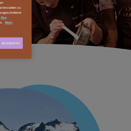
hen
sucherzahlen zu
 zugeschnittene
n
Ihre
en.
Mehr
s akzeptieren