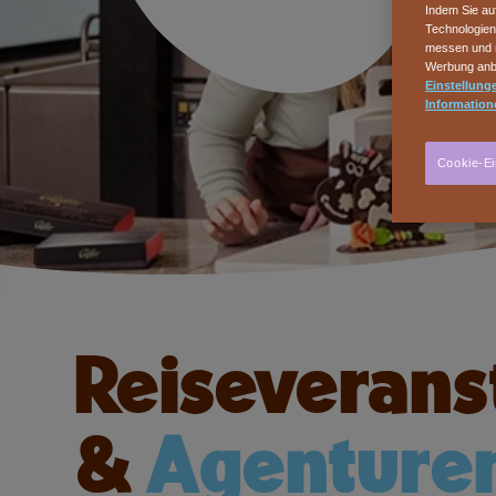
Indem Sie au
Technologien
messen und n
Werbung anbi
Einstellunge
Information
Cookie-Ei
Reiseverans
&
Agenture