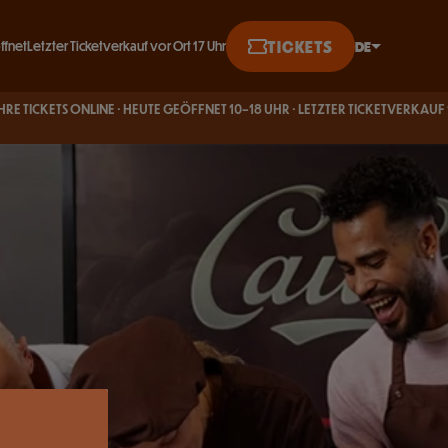
TICKETS
DE
ffnet
Letzter Ticketverkauf vor Ort 17 Uhr
English
S ONLINE · HEUTE GEÖFFNET 10–18 UHR · LETZTER TICKETVERKAUF 17
BUCHEN S
Français
UHR
Deutsch