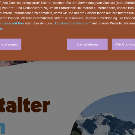
f „Alle Cookies akzeptieren“ klicken, stimmen Sie der Verwendung von Cookies (oder ähnlic
) von Erst- und Drittanbietern zu, um Ihr Surferlebnis im Internet zu verbessern, unsere Be
ützliche Informationen zu sammeln, damit wir und unsere Partner Ihnen auf Ihre Interessen
eten können. Weitere Informationen finden Sie in unserer Datenschutzerklärung. Sie könne
n jederzeit hier
oder über den Link
„Cookie-Einstellungen“
auf unserer Website definier
en
nstellungen
Alle ablehnen
Alle Cookie
talter
n