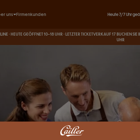
Heute 7/7 Uhr geö
er uns
Firmenkunden
Unsere Engagements
E GEÖFFNET 10–18 UHR · LETZTER TICKETVERKAUF 17
BUCHEN SIE IHRE TICKET
Unsere Geschichte
UHR
e Informationen & FAQ
besuch
Spiel
rators
 und Café
tz
hmen
ag