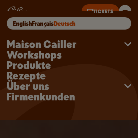
Direkt zum Inhalt
Unsere Schokoladen W
TICKETS
English
Français
Deutsch
TZTER TICKETVERKAUF 17 UHR
Main navigation
Maison Cailler
Workshops
Produkte
Rezepte
Über uns
Firmenkunden