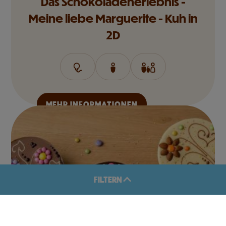
Das Schokoladenerlebnis -
Meine liebe Marguerite - Kuh in
2D
MEHR INFORMATIONEN
FILTERN