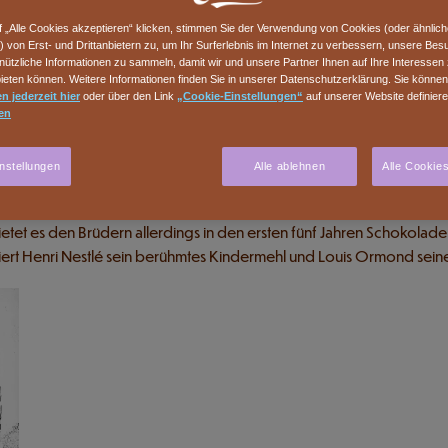
f „Alle Cookies akzeptieren“ klicken, stimmen Sie der Verwendung von Cookies (oder ähnlic
) von Erst- und Drittanbietern zu, um Ihr Surferlebnis im Internet zu verbessern, unsere Be
ützliche Informationen zu sammeln, damit wir und unsere Partner Ihnen auf Ihre Interessen
eten können. Weitere Informationen finden Sie in unserer Datenschutzerklärung. Sie könne
n jederzeit hier
oder über den Link
„Cookie-Einstellungen“
auf unserer Website definier
en
nstellungen
Alle ablehnen
Alle Cookie
 Julien seine erste Fabrik, wo sie zuerst weiter Kerzen produzi
er deren ehemalige Fabrik im Viertel « Les Bosquets ». Die Konkurre
tet es den Brüdern allerdings in den ersten fünf Jahren Schokolade i
ziert Henri Nestlé sein berühmtes Kindermehl und Louis Ormond sein