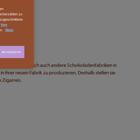
hen
sucherzahlen zu
 zugeschnittene
n
Ihre
en.
Mehr
s akzeptieren
eren.
nz ist gross, da sich auch andere Schokoladenfabriken in
n ihrer neuen Fabrik zu produzieren. Deshalb stellen sie
e Zigarren.