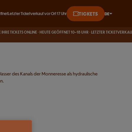
 2
TICKETS
DE
ffnet
Letzter Ticketverkauf vor Ort 17 Uhr
English
CKETS ONLINE · HEUTE GEÖFFNET 10–18 UHR · LETZTER TICKETVERKAUF 17
BUCH
Français
UHR
Deutsch
 Wasser des Kanals der Monneresse als hydraulische
n.