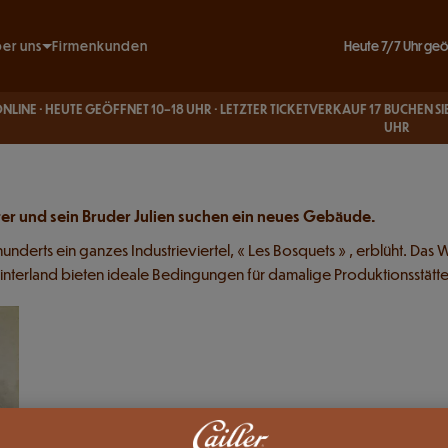
ate exhibition - Display
Heute 7/7 Uhr geö
er uns
Firmenkunden
Unsere Engagements
 HEUTE GEÖFFNET 10–18 UHR · LETZTER TICKETVERKAUF 17
BUCHEN SIE IHRE TI
Unsere Geschichte
UHR
e Informationen & FAQ
besuch
Spiel
rators
 und Café
tz
eter und sein Bruder Julien suchen ein neues Gebäude.
hmen
nderts ein ganzes Industrieviertel, « Les Bosquets » , erblüht. Das
ag
nterland bieten ideale Bedingungen für damalige Produktionsstätte