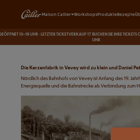
Direkt zum Inhalt
150 years of milk chocol
Main navigation
Maison Cailler
Workshops
Produkte
Rezepte
Üb
Organisieren Sie Ihren Besuch
T 10–18 UHR · LETZTER TICKETVERKAUF 17
BUCHEN SIE IHRE TICKETS ONLINE ·
Preise
Cailler Erlebnisse
UHR
Nützlich
Museum 
Gruppen
Zugang
Outdoor 
Tour ope
Was ist neu?
Boutique
Schulen
Spielpla
Vereine
Die Kerzenfabrik in Vevey wird zu klein und Daniel P
Unterne
Nördlich des Bahnhofs von Vevey ist Anfang des 19. Jahrhu
Geburtst
Energiequelle und die Bahnstrecke als Verbindung zum Hi