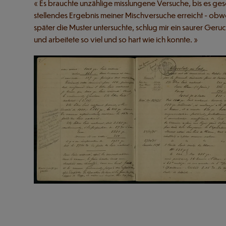
« Es brauchte unzählige misslungene Versuche, bis es gesc
stellendes Ergebnis meiner Mischversuche erreicht - obw
später die Muster untersuchte, schlug mir ein saurer Ger
und arbeitete so viel und so hart wie ich konnte. »