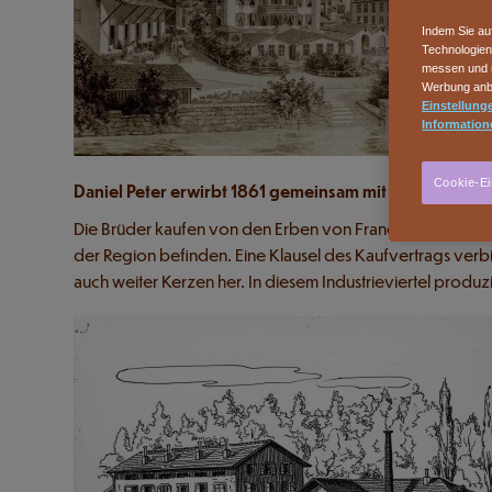
Indem Sie au
Technologien
messen und n
Werbung anbi
Einstellunge
Information
Cookie-Ei
Daniel Peter erwirbt 1861 gemeinsam mit seinem Bruder
Die Brüder kaufen von den Erben von François-Louis Caill
der Region befinden. Eine Klausel des Kaufvertrags verbie
auch weiter Kerzen her. In diesem Industrieviertel produ