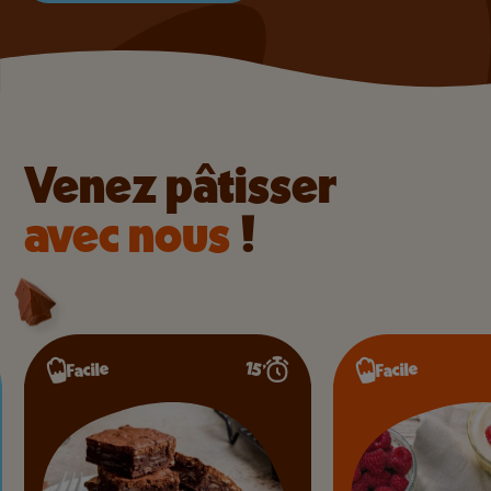
Venez pâtisser
avec nous
!
15’
Facile
Facile