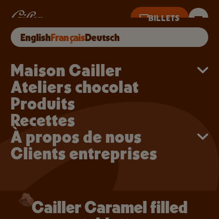
Aller au contenu principal
Cailler Caramel filled ta
Cailler Caramel filled tablette
BILLETS
ACHETER EN LIGNE
English
Français
Deutsch
 10H À 18H · DERNIÈRES VENTES À 17H
Main navigation
Maison Cailler
Ateliers chocolat
Produits
Recettes
À propos de nous
Clients entreprises
Cailler Caramel filled