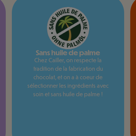
Sans huile de palme
Chez Cailler, on respecte la
tradition de la fabrication du
chocolat, et on a à coeur de
sélectionner les ingrédients avec
soin et sans huile de palme !