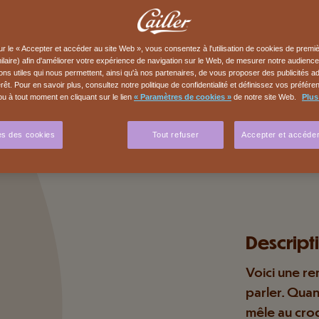
ur le « Accepter et accéder au site Web », vous consentez à l'utilisation de cookies de premiè
milaire) afin d'améliorer votre expérience de navigation sur le Web, de mesurer notre audience 
ons utiles qui nous permettent, ainsi qu'à nos partenaires, de vous proposer des publicités 
érêt. Pour en savoir plus, consultez notre politique de confidentialité et définissez vos préfér
u à tout moment en cliquant sur le lien
« Paramètres de cookies »
de notre site Web.
Plus
s des cookies
Tout refuser
Accepter et accéder
Descript
Voici une re
parler. Quand
mêle au croq