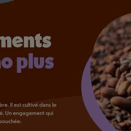
ments
o plus
re. Il est cultivé dans le
té. Un engagement qui
 bouchée.