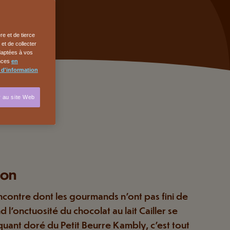
re et de tierce
et de collecter
adaptées à vos
ences
en
 d'information
 au site Web
ion
ncontre dont les gourmands n'ont pas fini de
 l’onctuosité du chocolat au lait Cailler se
uant doré du Petit Beurre Kambly, c’est tout