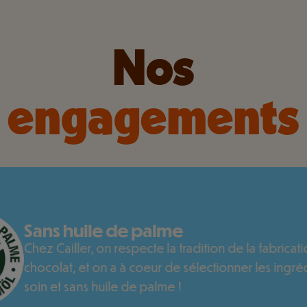
Nos
engagements
Sans huile de palme
Chez Cailler, on respecte la tradition de la fabricat
chocolat, et on a à coeur de sélectionner les ingré
soin et sans huile de palme !