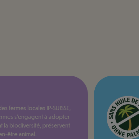
des fermes locales IP-SUISSE,
fermes s'engagent à adopter
 la biodiversité, préservent
en-être animal.