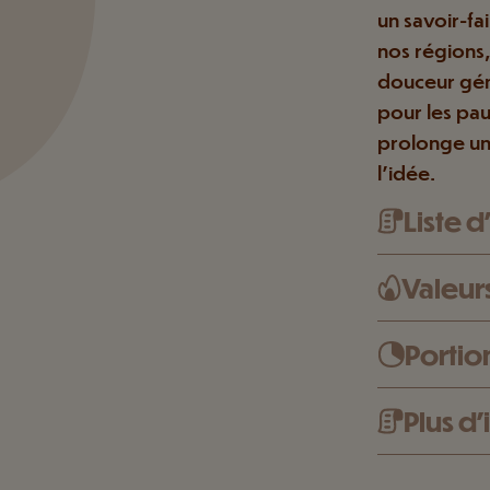
un savoir-fai
nos régions,
douceur gén
pour les pau
prolonge un
l’idée.
Liste 
Valeurs
Porti
Plus d’