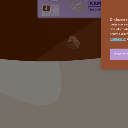
En cliquant s
partie (ou si
des informati
centres d'int
cliquant ici
o
Paramètre