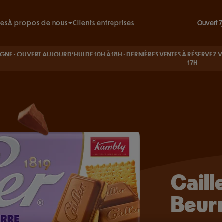
urre
Ouvert 7
tes
À propos de nous
Clients entreprises
Nos engagements
VERT AUJOURD’HUI DE 10H À 18H · DERNIÈRES VENTES À
RÉSERVEZ VOS BILLETS
Notre histoire
17H
les & FAQ
ture
s
Caill
Beur