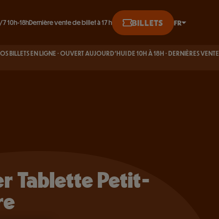
ACHETER EN LIGNE
BILLETS
FR
/7 10h-18h
Dernière vente de billet à 17 h
English
 EN LIGNE · OUVERT AUJOURD’HUI DE 10H À 18H · DERNIÈRES VENTES À
RÉSERV
Français
17H
Deutsch
er Tablette Petit-
re