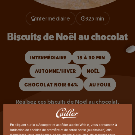
Intermédiaire
325 min
Biscuits de Noël au chocolat
INTERMÉDIAIRE
15 À 30 MIN
AUTOMNE/HIVER
NOËL
CHOCOLAT NOIR 64%
AU FOUR
Réalisez ces biscuits de Noël au chocolat,
parfumés et festifs. Idéaux pour les fêtes ou à
offrir en cadeau.
En cliquant sur le « Accepter et accéder au site Web », vous consentez à
l'utilisation de cookies de première et de tierce partie (ou similaire) afin
d'améliorer votre expérience de navigation sur le Web, de mesurer notre