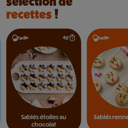
sélection de
recettes
!
45’
Facile
Facile
Sablés étoiles au
Sablés renn
chocolat