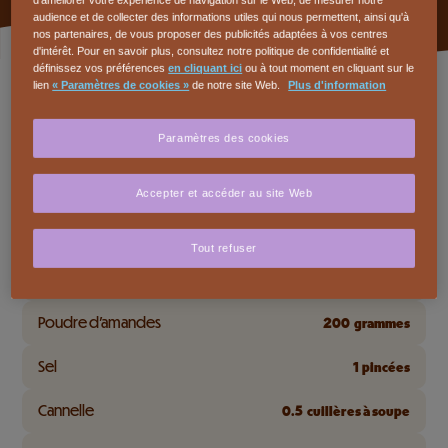
audience et de collecter des informations utiles qui nous permettent, ainsi qu'à
nos partenaires, de vous proposer des publicités adaptées à vos centres
d'intérêt. Pour en savoir plus, consultez notre politique de confidentialité et
définissez vos préférences
en cliquant ici
ou à tout moment en cliquant sur le
Ingrédients
lien
« Paramètres de cookies »
de notre site Web.
Plus d'information
CUISINEZ POUR
Paramètres des cookies
CAILLER DESSERT Noir 64%
150
grammes
Accepter et accéder au site Web
Oeufs
2
Tout refuser
Sucre
100
grammes
Poudre d'amandes
200
grammes
Sel
1
pincées
Cannelle
0.5
cuillères à soupe