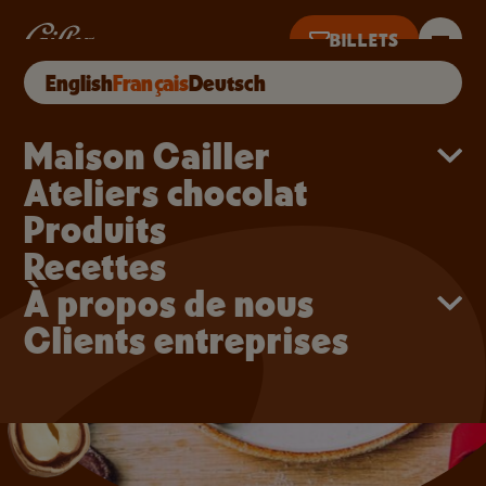
Aller au contenu principal
Biscuits de Noël au cho
BILLETS
English
Français
Deutsch
UI DE 10H À 18H · DERNIÈRES VENTES À 17H
Main navigation
Maison Cailler
Ateliers chocolat
Produits
Recettes
À propos de nous
Clients entreprises