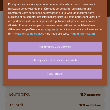
En cliquant sur le « Accepter et accéder au site Web », vous consentez à
l'utilisation de cookies de première et de tierce partie (ou similaire) afin
d'améliorer votre expérience de navigation sur le Web, de mesurer notre
audience et de collecter des informations utiles qui nous permettent, ainsi qu'à
nos partenaires, de vous proposer des publicités adaptées à vos centres
Ingrédients
d'intérêt. Pour en savoir plus, consultez notre politique de confidentialité et
définissez vos préférences
en cliquant ici
ou à tout moment en cliquant sur le
lien
« Paramètres de cookies »
de notre site Web.
Plus d'information
CUISINEZ POUR
Paramètres des cookies
CAILLER DESSERT Noir 80%, fondu
100
grammes
Accepter et accéder au site Web
Bananes très mûres
3
Oeufs
2
Tout refuser
Sucre
140
grammes
Beurre fondu
120
grammes
+ 1 CS Lait
120
millilitres