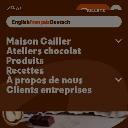
Aller au contenu principal
Banana bread marbré au
BILLETS
English
Français
Deutsch
D’HUI DE 10H À 18H · DERNIÈRES VENTES À 17H
Main navigation
Maison Cailler
Ateliers chocolat
Produits
Recettes
À propos de nous
Clients entreprises