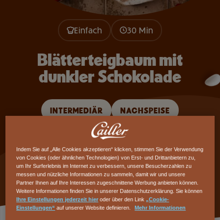
Einfach
30 Min
Blätterteigbaum mit
dunkler Schokolade
INTERMEDIÄR
NACHSPEISE
Backen Sie diesen Blätterteigbaum mit dunkler
Schokolade, knusprig und weihnachtlich. Perfekt
Indem Sie auf „Alle Cookies akzeptieren“ klicken, stimmen Sie der Verwendung
von Cookies (oder ähnlichen Technologien) von Erst- und Drittanbietern zu,
für festliche Anlässe.
um Ihr Surferlebnis im Internet zu verbessern, unsere Besucherzahlen zu
messen und nützliche Informationen zu sammeln, damit wir und unsere
Partner Ihnen auf Ihre Interessen zugeschnittene Werbung anbieten können.
Weitere Informationen finden Sie in unserer Datenschutzerklärung. Sie können
Ihre Einstellungen jederzeit hier
oder über den Link
„Cookie-
Einstellungen“
auf unserer Website definieren.
Mehr Informationen