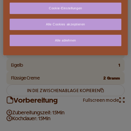
Zutaten
Cookie-Einstellungen
KOCHEN FÜR
Alle Cookies akzeptieren
CAILLER DESSERT Dunkel 64%
170
Gramm
Alle ablehnen
LEISI Blätterteig -30% Fett rund 230g
2
Eigelb
1
Flüssige Creme
2
Gramm
IN DIE ZWISCHENABLAGE KOPIEREN
Vorbereitung
Fullscreen mode
Zubereitungszeit: 15Min
Kochdauer: 15Min