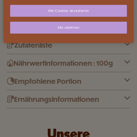
ingrédients de haute qualité tels que le lait des
Alle Cookies akzeptieren
Alpes suisse et le cacao provenant de sources
durables. C'est ce qui confère aux chocolats
Alle ablehnen
Cailler leur goût délicieux et unique.
Zutatenliste
Nährwertinformationen : 100g
Empfohlene Portion
Ernährungsinformationen
Unsere