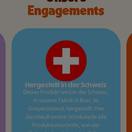
Engagements
Hergestellt in der Schweiz
Dieses Produkt wird in der Schweiz,
in unserer Fabrik in Broc, im
Greyerzerland, hergestellt. Hier
durchläuft unsere Schokolade alle
Produktionsschritte, von der