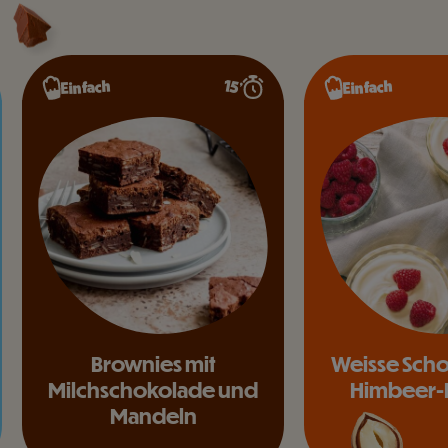
15’
Einfach
Einfach
Brownies mit
Weisse Sch
Milchschokolade und
Himbeer-
Mandeln