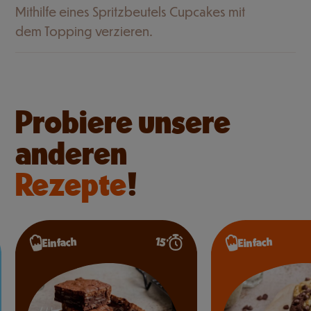
Mithilfe eines Spritzbeutels Cupcakes mit
dem Topping verzieren.
Probiere unsere
anderen
Rezepte
!
15’
Einfach
Einfach