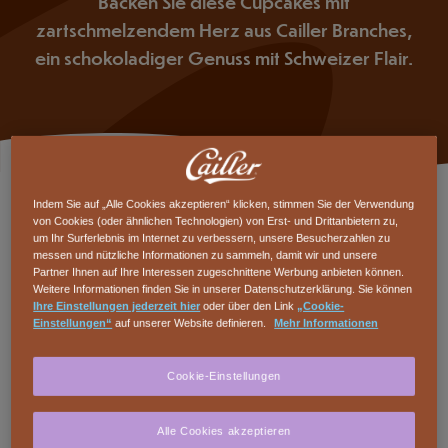
Backen Sie diese Cupcakes mit
zartschmelzendem Herz aus Cailler Branches,
ein schokoladiger Genuss mit Schweizer Flair.
Zutaten
Indem Sie auf „Alle Cookies akzeptieren“ klicken, stimmen Sie der Verwendung
von Cookies (oder ähnlichen Technologien) von Erst- und Drittanbietern zu,
KOCHEN FÜR
um Ihr Surferlebnis im Internet zu verbessern, unsere Besucherzahlen zu
messen und nützliche Informationen zu sammeln, damit wir und unsere
Partner Ihnen auf Ihre Interessen zugeschnittene Werbung anbieten können.
Weitere Informationen finden Sie in unserer Datenschutzerklärung. Sie können
Cailler Branches zu jeweils 23g
6
Ihre Einstellungen jederzeit hier
oder über den Link
„Cookie-
Einstellungen“
auf unserer Website definieren.
Mehr Informationen
CAILLER DESSERT Dunkel 64%
120
Gramm
Cookie-Einstellungen
Cailler Cuisine Kakaopulver
50
Gramm
Alle Cookies akzeptieren
Vollrahm
50
Milliliter