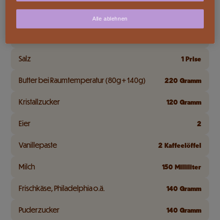
Mehl
200
Gramm
Alle ablehnen
Natron
0.5
Kaffeelöffel
Salz
1
Prise
Butter bei Raumtemperatur (80g + 140g)
220
Gramm
Kristallzucker
120
Gramm
Eier
2
Vanillepaste
2
Kaffeelöffel
Milch
150
Milliliter
Frischkäse, Philadelphia o.ä.
140
Gramm
Puderzucker
140
Gramm