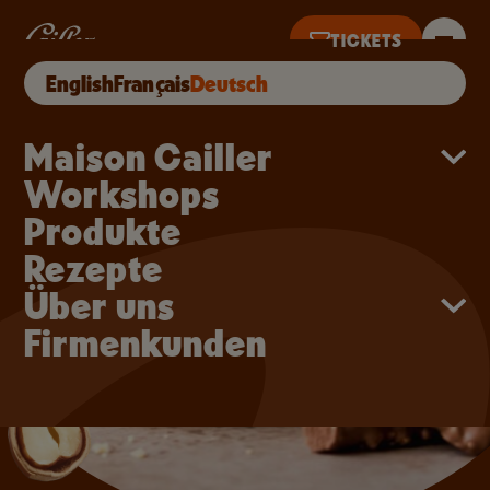
Direkt zum Inhalt
Cupcakes mit zartschm
TICKETS
English
Français
Deutsch
18 UHR · LETZTER TICKETVERKAUF 17 UHR
Main navigation
Maison Cailler
Workshops
Produkte
Rezepte
Über uns
Firmenkunden