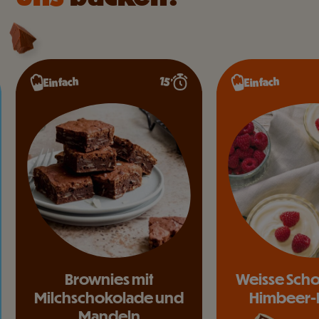
15’
Einfach
Einfach
Brownies mit
Weisse Sch
Milchschokolade und
Himbeer-
Mandeln