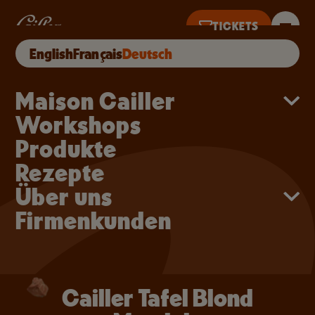
Direkt zum Inhalt
Cailler Tafel Blond Man
TICKETS
Cailler Tafel Blond Mandeln
ONLINE KAUFEN
English
Français
Deutsch
8 UHR · LETZTER TICKETVERKAUF 17 UHR
Main navigation
Maison Cailler
Workshops
Produkte
Rezepte
Über uns
Firmenkunden
Cailler Tafel Blond