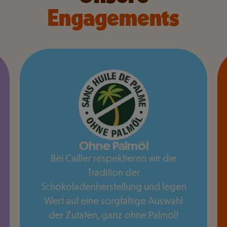
Engagements
Ohne Palmöl
Bei Cailler respektieren wir die
Tradition der
Schokoladenherstellung und legen
Wert auf eine sorgfältige Auswahl
der Zutaten, ganz ohne Palmöl!