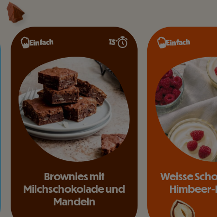
15’
Einfach
Einfach
Brownies mit
Weisse Sch
Milchschokolade und
Himbeer-
Mandeln