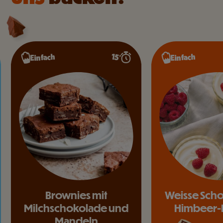
15’
Einfach
Einfach
Brownies mit
Weisse Sch
Milchschokolade und
Himbeer-
Mandeln