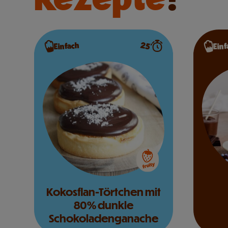
25’
Einfach
Einf
Kokosflan-Törtchen mit
80% dunkle
Schokoladenganache