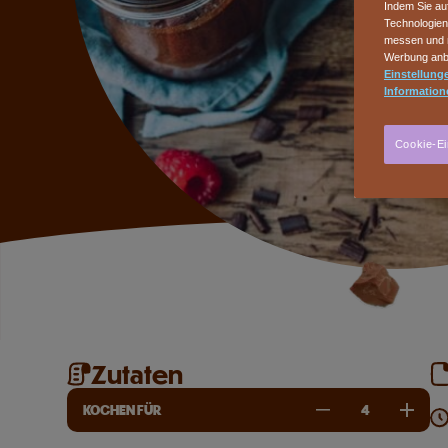
Indem Sie au
Technologien
messen und n
Werbung anbi
Einstellunge
Information
Cookie-Ei
Zutaten
KOCHEN FÜR