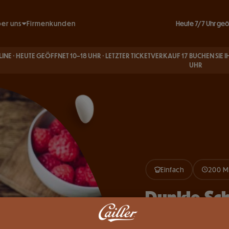
Heute 7/7 Uhr geö
er uns
Firmenkunden
Unsere Engagements
UTE GEÖFFNET 10–18 UHR · LETZTER TICKETVERKAUF 17
BUCHEN SIE IHRE TICKE
Unsere Geschichte
UHR
e Informationen & FAQ
besuch
Spiel
rators
 und Café
tz
hmen
ag
Einfach
200 M
Dunkle Sc
EINFACH
WENIGER