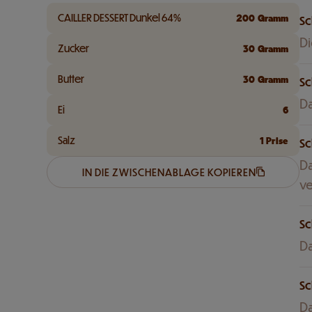
CAILLER DESSERT Dunkel 64%
200
Gramm
Sc
Di
Zucker
30
Gramm
Butter
30
Gramm
Sc
Da
Ei
6
Salz
1
Prise
Sc
Da
IN DIE ZWISCHENABLAGE KOPIEREN
ve
Sc
Da
Sc
Da