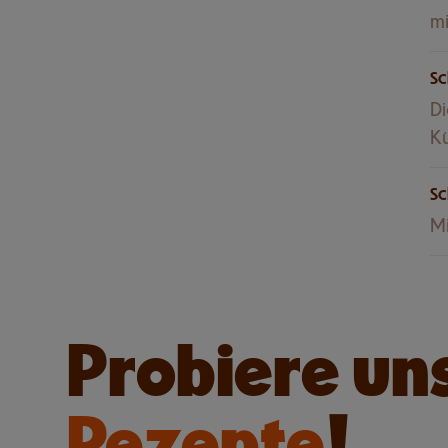
m
Sc
Di
Kü
Sc
Mi
Probiere un
Rezepte
!