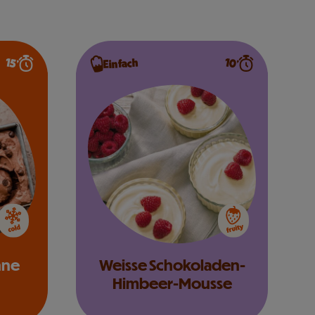
10’
15’
Einfach
hne
Weisse Schokoladen-
Himbeer-Mousse