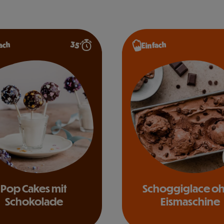
35’
ach
Einfach
Pop Cakes mit
Schoggiglace o
Schokolade
Eismaschine