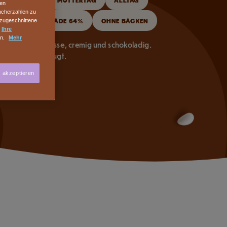
hen
sucherzahlen zu
UNKLE SCHOKOLADE 64%
OHNE BACKEN
 zugeschnittene
n
Ihre
en.
Mehr
kle Schoggimousse, cremig und schokoladig.
das immer überzeugt.
s akzeptieren