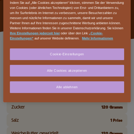
Indem Sie auf „Alle Cookies akzeptieren“ klicken, stimmen Sie der Verwendung
Festtage oder als Geschenk.
von Cookies (oder ähnlichen Technologien) von Erst- und Drittanbietern zu,
um Ihr Surferlebnis im Internet zu verbessern, unsere Besucherzahlen zu
messen und nützliche Informationen zu sammeln, damit wir und unsere
Partner Ihnen auf Ihre Interessen zugeschnittene Werbung anbieten können.
Weitere Informationen finden Sie in unserer Datenschutzerklärung. Sie können
Ihre Einstellungen jederzeit hier
oder über den Link
„Cookie-
Einstellungen“
auf unserer Website definieren.
Mehr Informationen
Zutaten
Cookie-Einstellungen
KOCHEN FÜR
Alle Cookies akzeptieren
CAILLER DESSERT Dunkel 80%
100
Gramm
Alle ablehnen
Mehl
250
Gramm
Zucker
120
Gramm
Salz
1
Prise
Weiche Butter, gewürfelt
120
Gramm