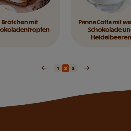
Brötchen mit
Panna Cotta mit we
okoladentropfen
Schokolade u
Heidelbeere
1
2
3