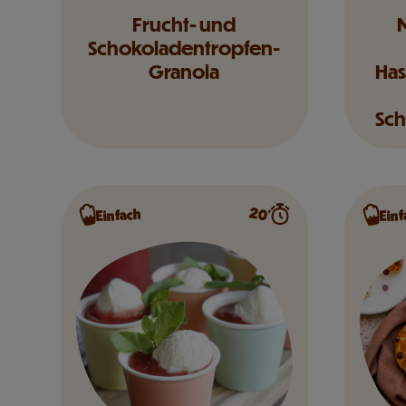
Frucht- und
M
Schokoladentropfen-
Granola
Has
Sch
20’
Einfach
Einf