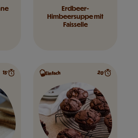
hne
Erdbeer-
Himbeersuppe mit
Faisselle
20’
15’
Einfach