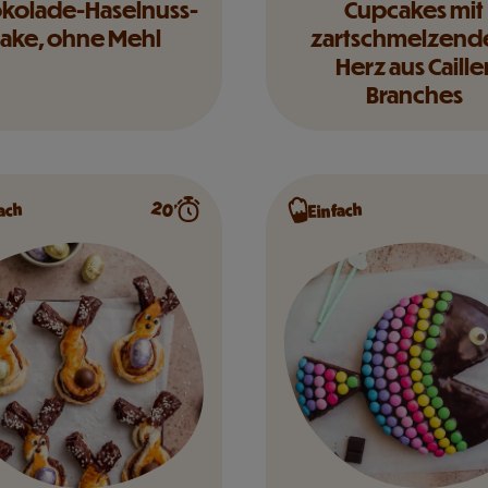
kolade-Haselnuss-
Cupcakes mit
ake, ohne Mehl
zartschmelzen
Herz aus Caille
Branches
20’
ach
Einfach