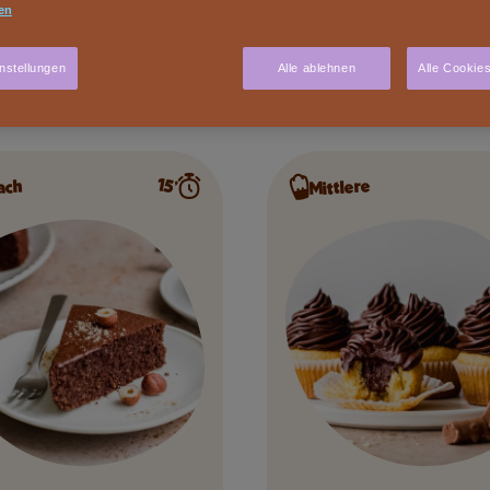
en
nstellungen
Alle ablehnen
Alle Cookie
15’
Mittlere
ach