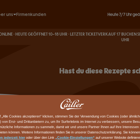
TE
Heute 7/7 Uhr geö
er uns
Firmenkunden
Unsere Engagements
· HEUTE GEÖFFNET 10–18 UHR · LETZTER TICKETVERKAUF 17
BUCHEN SIE IHRE T
Unsere Geschichte
UHR
e Informationen & FAQ
besuch
Spiel
rators
 und Café
tz
Hast du diese Rezepte s
hmen
ag
f „Alle Cookies akzeptieren“ klicken, stimmen Sie der Verwendung von Cookies (oder ähnlic
) von Erst- und Drittanbietern zu, um Ihr Surferlebnis im Internet zu verbessern, unsere Be
ützliche Informationen zu sammeln, damit wir und unsere Partner Ihnen auf Ihre Interessen
eten können. Weitere Informationen finden Sie in unserer Datenschutzerklärung. Sie könne
n jederzeit hier
oder über den Link
„Cookie-Einstellungen“
auf unserer Website definier