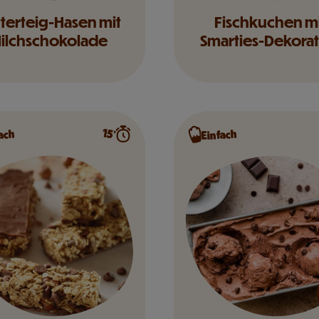
tterteig-Hasen mit
Fischkuchen m
ilchschokolade
Smarties-Dekora
15’
ach
Einfach