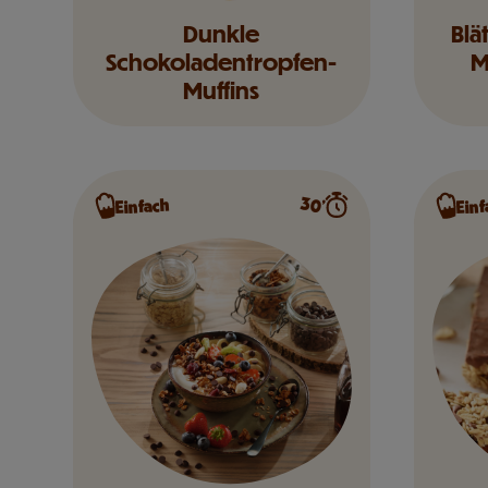
Dunkle
Blä
Schokoladentropfen-
M
Muffins
30’
Einfach
Einf