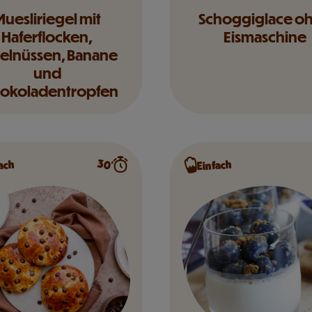
uesliriegel mit
Schoggiglace o
Haferflocken,
Eismaschine
elnüssen, Banane
und
okoladentropfen
30’
ach
Einfach