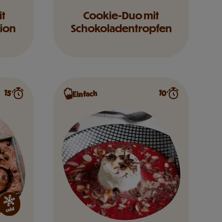
it
Cookie-Duo mit
tion
Schokoladentropfen
10’
15’
Einfach