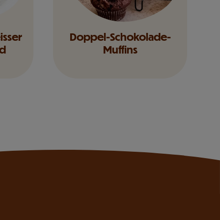
isser
Doppel-Schokolade-
nd
Muffins
n