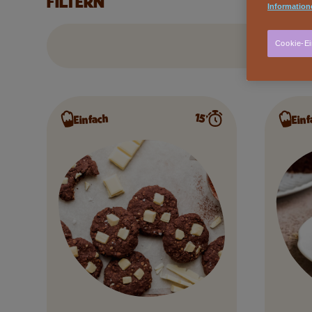
FILTERN
Information
Cookie-Ei
15’
Einfach
Einf