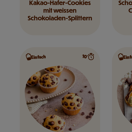
Kakao-Hafer-Cookies
Scho
mit weissen
C
Schokoladen-Splittern
10’
Einfach
Einf