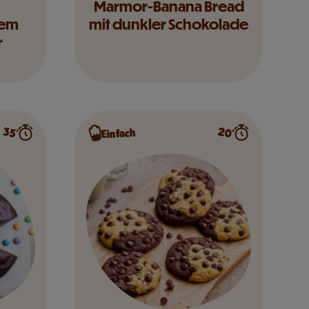
Marmor-Banana Bread
dem
mit dunkler Schokolade
r
20’
35’
Einfach